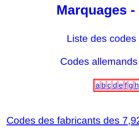
Marquages - 
Liste des codes
Codes allemands 
a
b
c
d
e
f
g
h
Codes des fabricants des 7,9