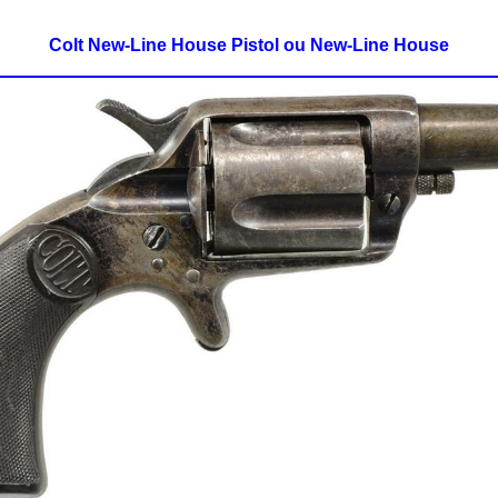
Colt New-Line House Pistol ou New-Line House