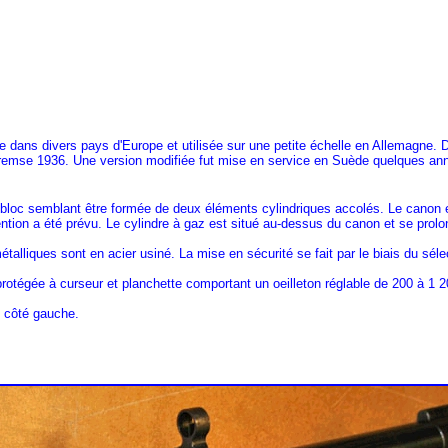
e dans divers pays d'Europe et utilisée sur une petite échelle en Allemagne. 
mse 1936. Une version modifiée fut mise en service en Suède quelques ann
 bloc semblant être formée de deux éléments cylindriques accolés. Le canon e
tion a été prévu. Le cylindre à gaz est situé au-dessus du canon et se prolong
talliques sont en acier usiné. La mise en sécurité se fait par le biais du séle
rotégée à curseur et planchette comportant un oeilleton réglable de 200 à 1 
u côté gauche.