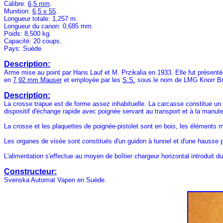
Calibre:
6,5 mm
.
Munition:
6,5 x 55
.
Longueur totale: 1,257 m.
Longueur du canon: 0,685 mm.
Poids: 8,500 kg.
Capacité: 20 coups.
Pays: Suède.
Description:
Arme mise au point par Hans Lauf et M. Przikalia en 1933. Elle fut présenté
en
7,92 mm Mauser
et employée par les
S.S.
sous le nom de LMG Knorr Bre
Description:
La crosse trapue est de forme assez inhabituelle. La carcasse constitue un
dispositif d'échange rapide avec poignée servant au transport et à la manuten
La crosse et les plaquettes de poignée-pistolet sont en bois, les éléments mé
Les organes de visée sont constitués d'un guidon à tunnel et d'une hausse p
L'alimentation s'effectue au moyen de boîtier chargeur horizontal introduit d
Constructeur:
Svenska Automat Vapen en Suède.