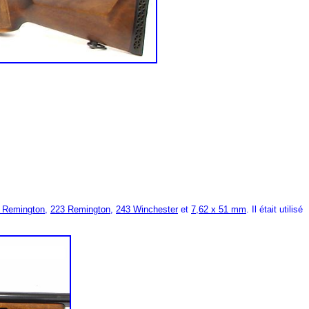
 Remington
,
223 Remington
,
243 Winchester
et
7,62 x 51 mm
. Il était utilisé