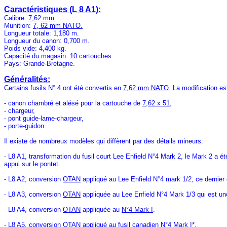
Caractéristiques (L 8 A1):
Calibre:
7,62 mm.
Munition:
7, 62 mm NATO.
Longueur totale: 1,180 m.
Longueur du canon: 0,700 m.
Poids vide: 4,400 kg.
Capacité du magasin: 10 cartouches.
Pays: Grande-Bretagne.
Généralités:
Certains fusils N° 4 ont été convertis en
7,62 mm NATO
. La modification e
- canon chambré et alésé pour la cartouche de
7,62 x 51
,
- chargeur,
- pont guide-lame-chargeur,
- porte-guidon.
Il existe de nombreux modèles qui diffèrent par des détails mineurs:
- L8 A1, transformation du fusil court Lee Enfield N°4 Mark 2, le Mark 2 a ét
appui sur le pontet.
- L8 A2, conversion
OTAN
appliqué au Lee Enfield N°4 mark 1/2, ce dernier 
- L8 A3, conversion
OTAN
appliquée au Lee Enfield N°4 Mark 1/3 qui est un
- L8 A4, conversion
OTAN
appliquée au
N°4 Mark I
.
- L8 A5, conversion
OTAN
appliqué au fusil canadien
N°4 Mark I*
.