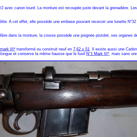
rk 1/2 avec canon lourd. La monture est recoupée juste devant la grenadière. L
élite. A cet effet, elle possède une embase pouvant recevoir une lunette N°32
t libre dans la monture, la crosse possède une poignée pistolet, ses organes de
mark III*
transformé ou construit neuf en
7,62 x 51
. Il existe aussi une Carbi
s longue et conserve la même hausse que le fusil
N°1 Mark III*
, mais sans orei