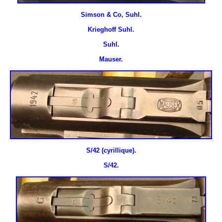
Simson & Co, Suhl.
Krieghoff Suhl.
Suhl.
Mauser.
S/42 (cyrillique).
S/42.