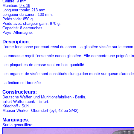
Calibre:
9 mm.
Munition:
9 x 19
Longueur totale: 213 mm.
Longueur du canon: 100 mm.
Poids vide: 850 g.
Poids avec chargeur garni: 970 g.
Capacité: 8 cartouches.
Pays: Allemagne.
Description:
L'arme fonctionne par court recul du canon. La glissière vissée sur le canon
La carcasse reçoit l'ensemble canon-glissière. Elle comporte une poignée très
Les plaquettes de crosse sont en bois quadrillé.
Les organes de visée sont constitués d'un guidon monté sur queue d'aronde et
La finition est bronzée.
Constructeurs:
Deutsche Waffen und Munitionsfabriken - Berlin.
Erfurt Waffenfabrik - Erfurt.
Krieghoff - Sühl.
Mauser Werke - Oberndorf (byf, 42 ou S/42).
Marquages:
Sur la genouillère: