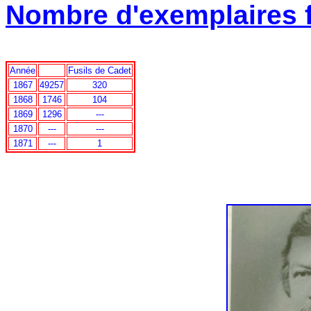
Nombre d'exemplaires 
Année
Fusils de Cadet
1867
49257
320
1868
1746
104
1869
1296
---
1870
---
---
1871
---
1