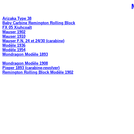
Arizaka Type 38
Baby Carbine Remington Rolling Block
FX 05 Xiuhcoalt
Mauser 1902
Mauser 1910
Mauser F.N. 24 et 24/30 (carabine)
Modèle 1936
Modèle 1954
Mondragon Modèle 1893
Mondragon Modèle 1908
Pieper 1893 (carabine-revolver)
Remington Rolling Block Modèle 1902