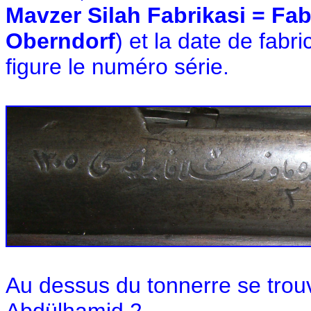
Mavzer Silah Fabrikasi = Fa
Oberndorf
) et la date de fabr
figure le numéro série.
Au dessus du tonnerre se trouv
Abdülhamid 2.