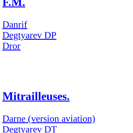
F.M.
Danrif
Degtyarev DP
Dror
Mitrailleuses.
Darne (version aviation)
Degtyarev DT