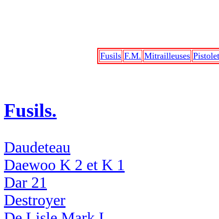
Fusils
F.M.
Mitrailleuses
Pistole
Fusils.
Daudeteau
Daewoo K 2 et K 1
Dar 21
Destroyer
De Lisle Mark I