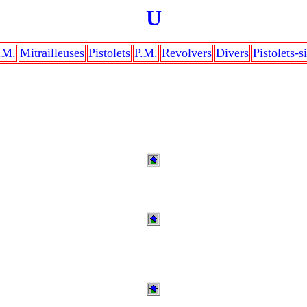
U
.M.
Mitrailleuses
Pistolets
P.M.
Revolvers
Divers
Pistolets-s