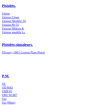
Pistolets.
Union
Unique César
Unique Modèle 10
Unique Rr 51
Unique Mikros K
Unique modèle Lc
Pistolets-signaleurs.
US navy 1861 Coston Flare Pistol
P.M.
UC
UD M42
UMP.45
URU M 987
Uzi
Uzi (Mini)