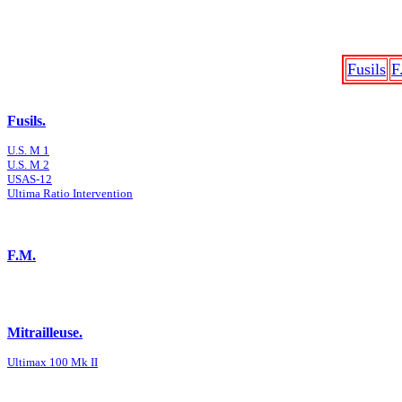
Fusils
F
Fusils.
U.S. M 1
U.S. M 2
USAS-12
Ultima Ratio Intervention
F.M.
Mitrailleuse.
Ultimax 100 Mk II