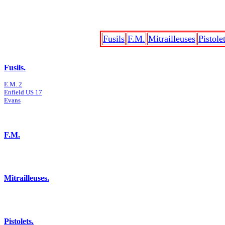
Fusils
F.M.
Mitrailleuses
Pistole
Fusils.
E.M. 2
Enfield US 17
Evans
F.M.
Mitrailleuses.
Pistolets.