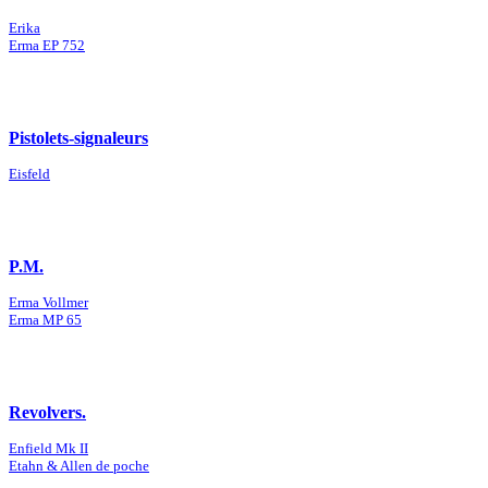
Erika
Erma EP 752
Pistolets-signaleurs
Eisfeld
P.M.
Erma Vollmer
Erma MP 65
Revolvers.
Enfield Mk II
Etahn & Allen de poche