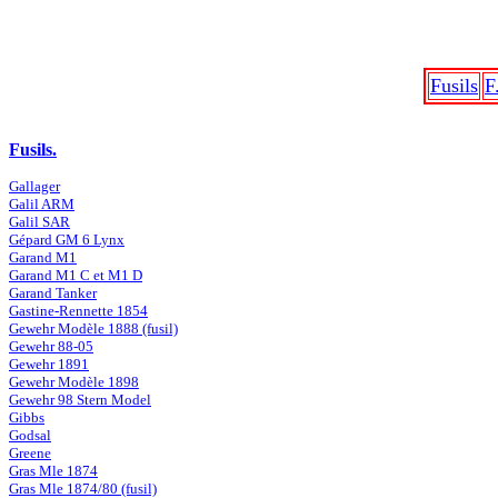
Fusils
F
Fusils.
Gallager
Galil ARM
Galil SAR
Gépard GM 6 Lynx
Garand M1
Garand M1 C et M1 D
Garand Tanker
Gastine-Rennette 1854
Gewehr Modèle 1888 (fusil)
Gewehr 88-05
Gewehr 1891
Gewehr Modèle 1898
Gewehr 98 Stern Model
Gibbs
Godsal
Greene
Gras Mle 1874
Gras Mle 1874/80 (fusil)