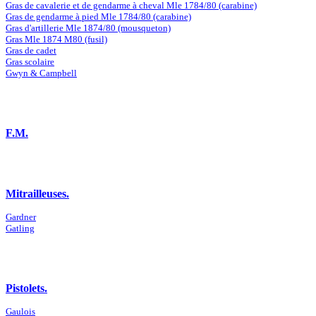
Gras de cavalerie et de gendarme à cheval Mle 1784/80 (carabine)
Gras de gendarme à pied Mle 1784/80 (carabine)
Gras d'artillerie Mle 1874/80 (mousqueton)
Gras Mle 1874 M80 (fusil)
Gras de cadet
Gras scolaire
Gwyn & Campbell
F.M.
Mitrailleuses.
Gardner
Gatling
Pistolets.
Gaulois