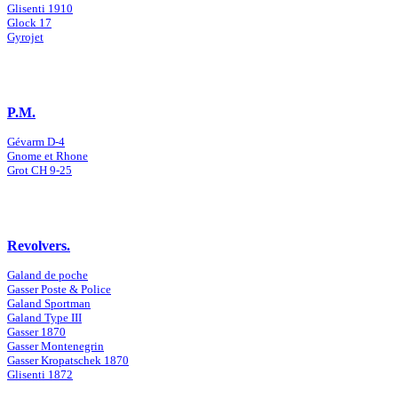
Glisenti 1910
Glock 17
Gyrojet
P.M.
Gévarm D-4
Gnome et Rhone
Grot CH 9-25
Revolvers.
Galand de poche
Gasser Poste & Police
Galand Sportman
Galand Type III
Gasser 1870
Gasser Montenegrin
Gasser Kropatschek 1870
Glisenti 1872