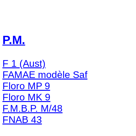
P.M.
F 1 (Aust)
FAMAE modèle Saf
Floro MP 9
Floro MK 9
F.M.B.P. M/48
FNAB 43