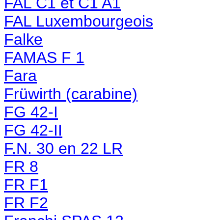
FAL C1 et C1 A1
FAL Luxembourgeois
Falke
FAMAS F 1
Fara
Früwirth (carabine)
FG 42-I
FG 42-II
F.N. 30 en 22 LR
FR 8
FR F1
FR F2