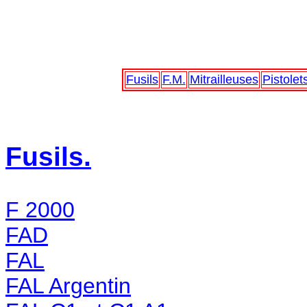
Fusils
F.M.
Mitrailleuses
Pistolet
Fusils.
F 2000
FAD
FAL
FAL Argentin