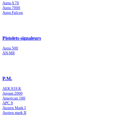
Astra A 70
Astra 7000
Astra Falcon
Pistolets-signaleurs
Astra 500
AN-M8
P.M.
AEK 919 K
Agram 2000
American 180
APC 9
Austen Mark I
Austen mark II