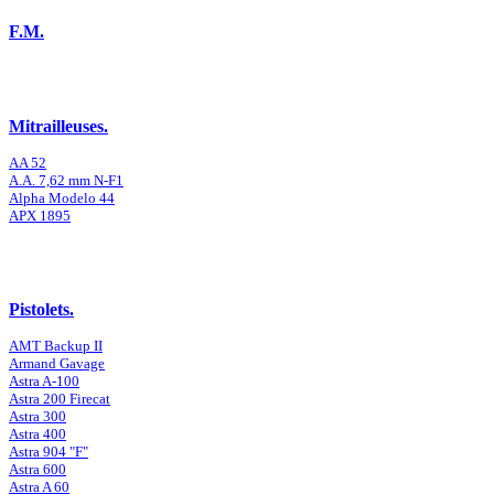
F.M.
Mitrailleuses.
AA 52
A.A. 7,62 mm N-F1
Alpha Modelo 44
APX 1895
Pistolets.
AMT Backup II
Armand Gavage
Astra A-100
Astra 200 Firecat
Astra 300
Astra 400
Astra 904 "F"
Astra 600
Astra A 60