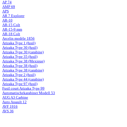
AP 74
AMP 69
APS
AR 7 Explorer
AR-10
AR-15 Colt
AR-15-9 mm
AR-18 Colt
Arcelin modèle 1856
Arizaka Type 1 (fusil)
Arizaka Type 30 (fusil)
Arizaka Type 30 (carabine)
Arizaka Type 35 (fusil)
Arizaka Type 38 (Mexique)
Arizaka Type 38 (fusil)
Arizaka Type 38 (carabine)
Arizaka Type 2 (fusil)
Arizaka Type 44 (carabine)
Arizaka Type 97 (fusil)
Fusil court Arizaka Type 99
Automatischekarabiner Modell 53
AUG A3 Carbine
Auto Assault 12
AVF 1916
AVS 36