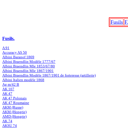
Fusils
F
Fusils.
A 91
Accuracy AS 50
Albini Baranof 1869
Albini Braendlin Modèle 1777/67
Albini Braendlin Mle 1853/67/80
Albini Braendlin Mle 1867/1901
Albini Braendlin Modèle 1867/1901 de forteresse (artillerie)
Albini Italien modèle 1868
Ag m/42 B
AK 107
AK 47
AK 47 Polonais
AK 47 Roumaine
AKM (Russe)
AKM (Hongrie)
AMD (Hongrie)
AK 74
AKSU 74