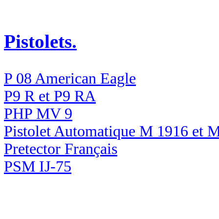
Pistolets.
P 08 American Eagle
P9 R et P9 RA
PHP MV 9
Pistolet Automatique M 1916 et 
Pretector Français
PSM IJ-75