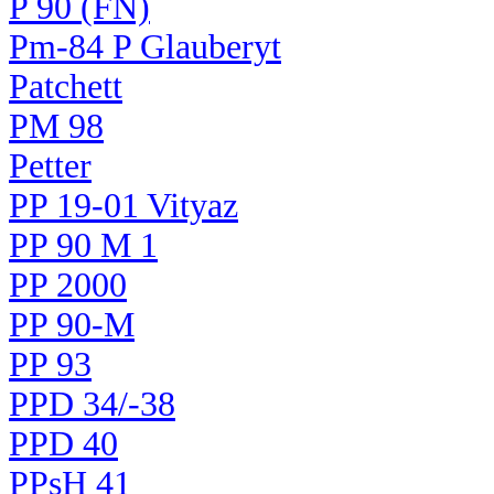
P 90 (FN)
Pm-84 P Glauberyt
Patchett
PM 98
Petter
PP 19-01 Vityaz
PP 90 M 1
PP 2000
PP 90-M
PP 93
PPD 34/-38
PPD 40
PPsH 41