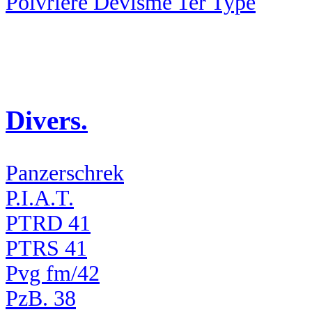
Poivrière Devisme 1er Type
Divers.
Panzerschrek
P.I.A.T.
PTRD 41
PTRS 41
Pvg fm/42
PzB. 38