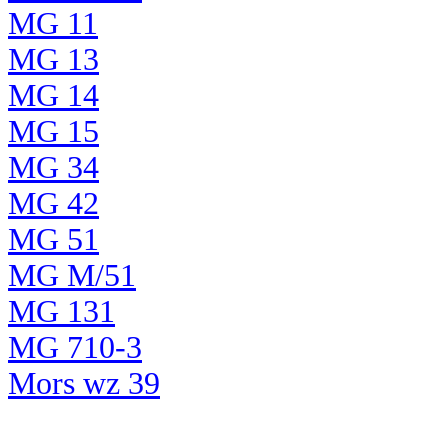
MG 11
MG 13
MG 14
MG 15
MG 34
MG 42
MG 51
MG M/51
MG 131
MG 710-3
Mors wz 39