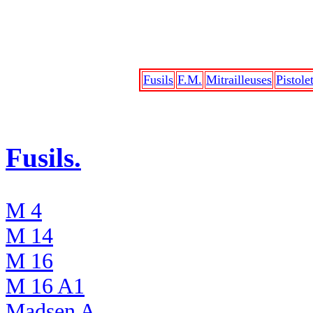
Fusils
F.M.
Mitrailleuses
Pistole
Fusils.
M 4
M 14
M 16
M 16 A1
Madsen A