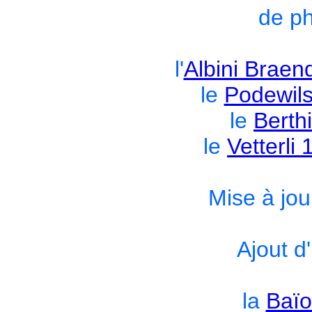
de ph
l'
Albini Braen
le
Podewil
le
Berth
le
Vetterli
Mise à jou
Ajout d
la
Baïo