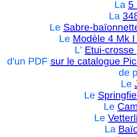
La
5
La
34
Le
Sabre-baïonnett
Le
Modèle 4 Mk I 
L'
Etui-crosse
d'un PDF
sur le catalogue Pi
de p
Le
Le
Springfi
Le
Cam
Le
Vetter
La
Baï