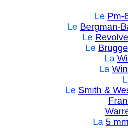
Le
Pm-8
Le
Bergman-Ba
Le
Revolve
Le
Brugge
La
Wi
La
Win
L
Le
Smith & We
Fran
Warr
La
5 mm