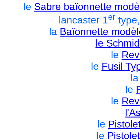
le
Sabre baïonnette modè
er
lancaster 1
type,
la
Baïonnette modèle
le
Schmid
le
Revo
le
Fusil T
l
le
le
Rev
l'
As
le
Pistol
le
Pistol