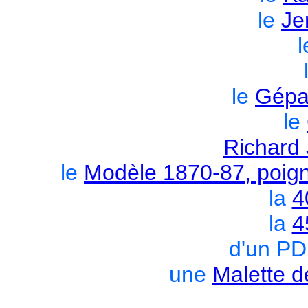
le
Je
l
le
Gépa
le
Richard 
le
Modèle 1870-87, poigné
la
4
la
4
d'un PD
une
Malette d