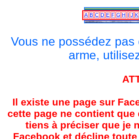
A
B
C
D
E
F
G
H
I
J
K
Vous ne possédez pas 
arme, utilise
AT
Il existe une page sur F
cette page ne contient que 
tiens à préciser que je 
Facebook et décline toute